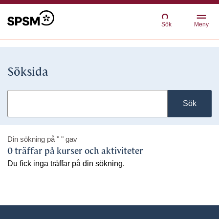
Sök
Meny
Söksida
Sök
Din sökning på
" "
gav
0 träffar på kurser och aktiviteter
Du fick inga träffar på din sökning.