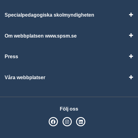
Specialpedagogiska skolmyndigheten
Vis
Om webbplatsen www.spsm.se
Vis
Press
Visa
Våra webbplatser
Visa
Följ oss
SPSM på Facebook
SPSM på Instagram
Följ oss på Linkedin