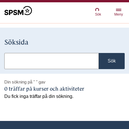
Sök
Meny
Söksida
Sök
Din sökning på
" "
gav
0 träffar på kurser och aktiviteter
Du fick inga träffar på din sökning.