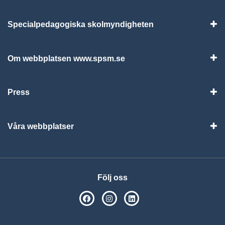
Specialpedagogiska skolmyndigheten
Vis
Om webbplatsen www.spsm.se
Vis
Press
Visa
Våra webbplatser
Visa
Följ oss
SPSM på Facebook
SPSM på Instagram
Följ oss på Linkedin