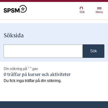
Sök
Meny
Söksida
Sök
Din sökning på
" "
gav
0 träffar på kurser och aktiviteter
Du fick inga träffar på din sökning.