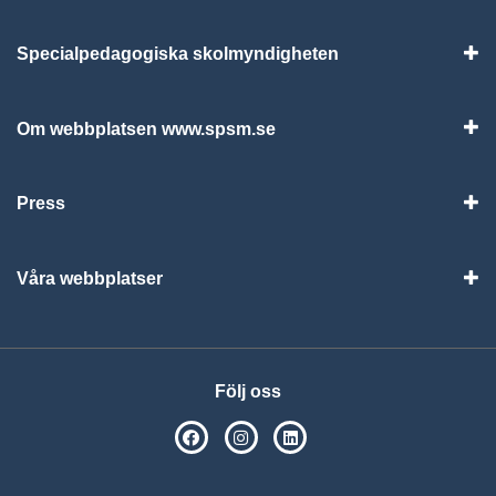
Specialpedagogiska skolmyndigheten
Vis
Om webbplatsen www.spsm.se
Vis
Press
Visa
Våra webbplatser
Visa
Följ oss
SPSM på Facebook
SPSM på Instagram
Följ oss på Linkedin