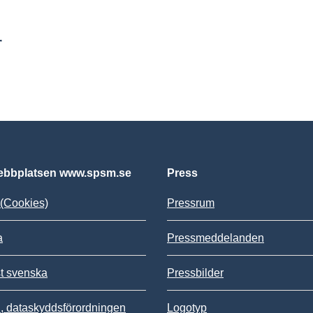
r
bbplatsen www.spsm.se
Press
(Cookies)
Pressrum
a
Pressmeddelanden
st svenska
Pressbilder
 dataskyddsförordningen
Logotyp