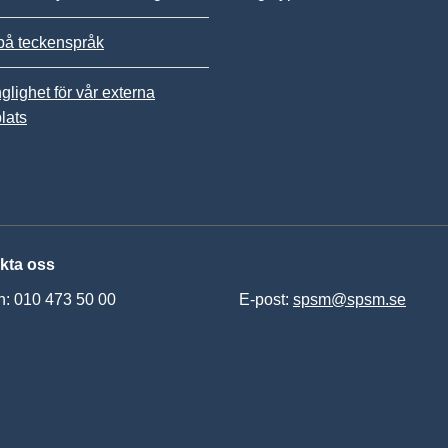
på teckenspråk
nglighet för vår externa
lats
kta oss
n: 010 473 50 00
E-post:
spsm@spsm.se