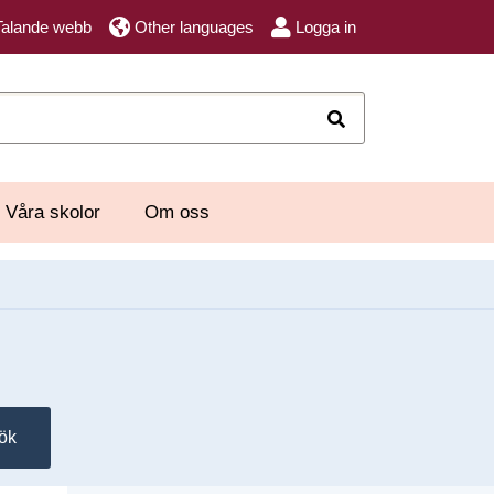
Talande webb
Other languages
Logga in
Sök
Våra skolor
Om oss
ök