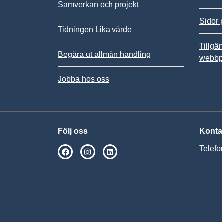
Samverkan och projekt
Sidor 
Tidningen Lika värde
Tillgä
Begära ut allmän handling
webbp
Jobba hos oss
Följ oss
Konta
Telefo
SPSM på Facebook
SPSM på Instagram
Följ oss på Linkedin