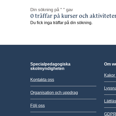
Din sökning på
" "
gav
0 träffar på kurser och aktivitete
Du fick inga träffar på din sökning.
Specialpedagogiska
Om we
skolmyndigheten
Kakor 
Kontakta oss
Lyssn
Organisation och uppdrag
Lättlä
Följ oss
GDPR,