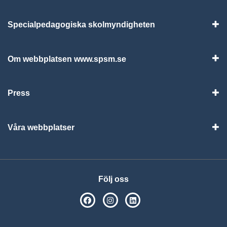
Specialpedagogiska skolmyndigheten
Vis
Om webbplatsen www.spsm.se
Vis
Press
Visa
Våra webbplatser
Visa
Följ oss
SPSM på Facebook
SPSM på Instagram
Följ oss på Linkedin