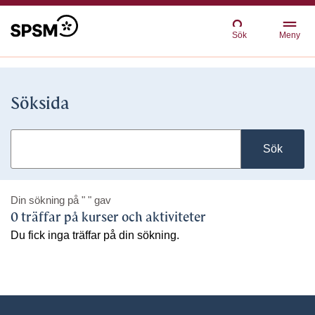
Sök
Meny
Söksida
Sök
Din sökning på
" "
gav
0 träffar på kurser och aktiviteter
Du fick inga träffar på din sökning.