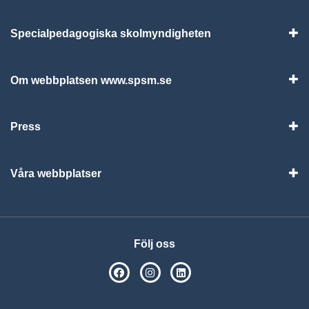
Specialpedagogiska skolmyndigheten
Vis
Om webbplatsen www.spsm.se
Vis
Press
Visa
Våra webbplatser
Visa
Följ oss
SPSM på Facebook
SPSM på Instagram
Följ oss på Linkedin