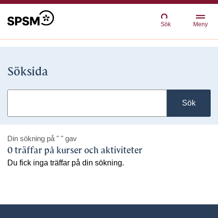
Sök
Meny
Söksida
Sök
Din sökning på
" "
gav
0 träffar på kurser och aktiviteter
Du fick inga träffar på din sökning.