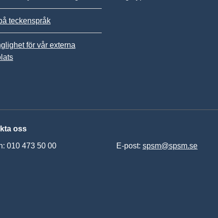
på teckenspråk
nglighet för vår externa
lats
kta oss
n: 010 473 50 00
E-post:
spsm@spsm.se