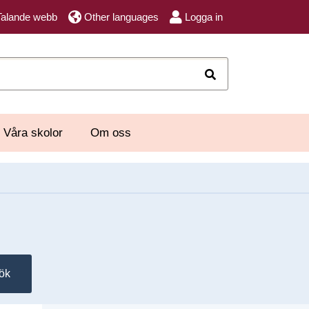
Talande webb
Other languages
Logga in
Sök
Våra skolor
Om oss
ök