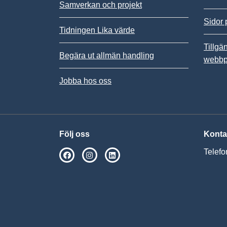
Samverkan och projekt
Sidor 
Tidningen Lika värde
Tillgä
Begära ut allmän handling
webbp
Jobba hos oss
Följ oss
Konta
Telefo
SPSM på Facebook
SPSM på Instagram
Följ oss på Linkedin