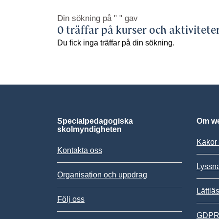
Din sökning på
" "
gav
0 träffar på kurser och aktivitete
Du fick inga träffar på din sökning.
Specialpedagogiska
Om we
skolmyndigheten
Kakor 
Kontakta oss
Lyssn
Organisation och uppdrag
Lättlä
Följ oss
GDPR,