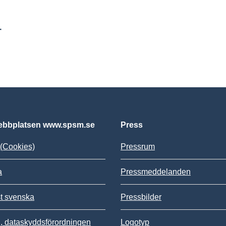
r
bbplatsen www.spsm.se
Press
(Cookies)
Pressrum
a
Pressmeddelanden
st svenska
Pressbilder
 dataskyddsförordningen
Logotyp