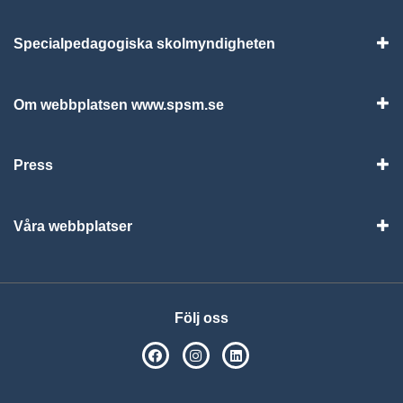
Specialpedagogiska skolmyndigheten
Vis
Om webbplatsen www.spsm.se
Vis
Press
Visa
Våra webbplatser
Visa
Följ oss
SPSM på Facebook
SPSM på Instagram
Följ oss på Linkedin