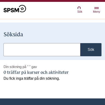
Sök
Meny
Söksida
Sök
Din sökning på
" "
gav
0 träffar på kurser och aktiviteter
Du fick inga träffar på din sökning.