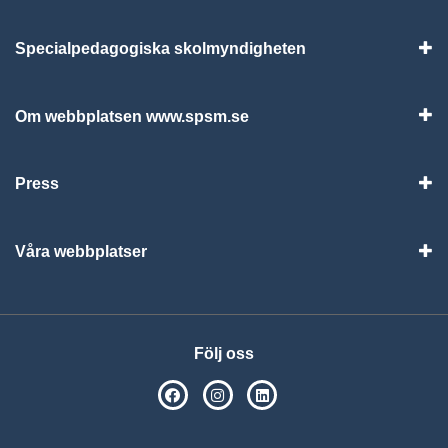
Specialpedagogiska skolmyndigheten
Vis
Om webbplatsen www.spsm.se
Vis
Press
Visa
Våra webbplatser
Visa
Följ oss
SPSM på Facebook
SPSM på Instagram
Följ oss på Linkedin