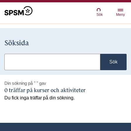
Sök
Meny
Söksida
Sök
Din sökning på
" "
gav
0 träffar på kurser och aktiviteter
Du fick inga träffar på din sökning.