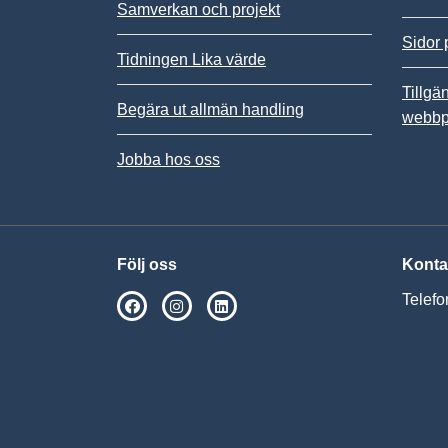
Samverkan och projekt
Sidor 
Tidningen Lika värde
Tillgä
Begära ut allmän handling
webbp
Jobba hos oss
Följ oss
Konta
Telefo
SPSM på Facebook
SPSM på Instagram
Följ oss på Linkedin