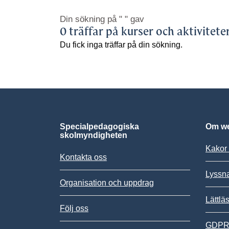
Din sökning på
" "
gav
0 träffar på kurser och aktivitete
Du fick inga träffar på din sökning.
Specialpedagogiska
Om we
skolmyndigheten
Kakor 
Kontakta oss
Lyssn
Organisation och uppdrag
Lättlä
Följ oss
GDPR,