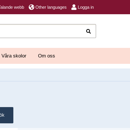
Talande webb
Other languages
Logga in
Sök
Våra skolor
Om oss
ök