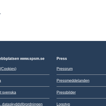
r
bbplatsen www.spsm.se
Press
(Cookies)
Pressrum
a
Pressmeddelanden
st svenska
Pressbilder
 dataskyddsförordningen
Logotyp