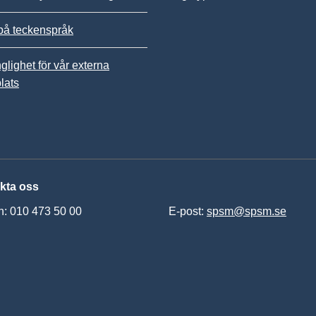
på teckenspråk
nglighet för vår externa
lats
kta oss
n: 010 473 50 00
E-post:
spsm@spsm.se