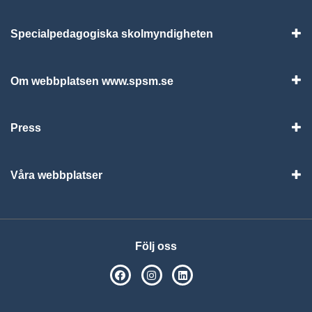
Specialpedagogiska skolmyndigheten
Vis
Om webbplatsen www.spsm.se
Vis
Press
Visa
Våra webbplatser
Visa
Följ oss
SPSM på Facebook
SPSM på Instagram
Följ oss på Linkedin