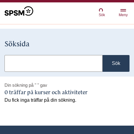
Sök
Meny
Söksida
Sök
Din sökning på
" "
gav
0 träffar på kurser och aktiviteter
Du fick inga träffar på din sökning.