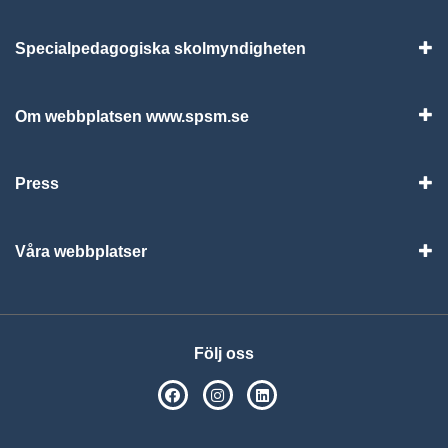
Specialpedagogiska skolmyndigheten
Vis
Om webbplatsen www.spsm.se
Vis
Press
Visa
Våra webbplatser
Visa
Följ oss
SPSM på Facebook
SPSM på Instagram
Följ oss på Linkedin