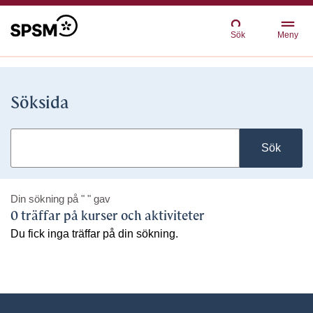
Sök
Meny
Söksida
Sök
Din sökning på
" "
gav
0 träffar på kurser och aktiviteter
Du fick inga träffar på din sökning.