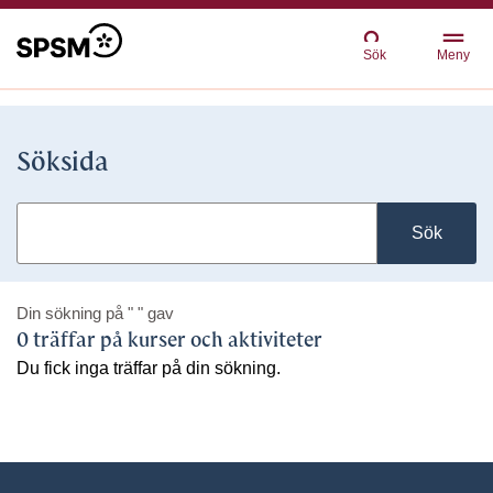
Sök
Meny
Söksida
Sök
Din sökning på
" "
gav
0 träffar på kurser och aktiviteter
Du fick inga träffar på din sökning.