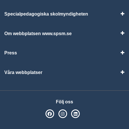
Specialpedagogiska skolmyndigheten
Vis
Om webbplatsen www.spsm.se
Vis
Press
Visa
Våra webbplatser
Visa
Följ oss
SPSM på Facebook
SPSM på Instagram
Följ oss på Linkedin