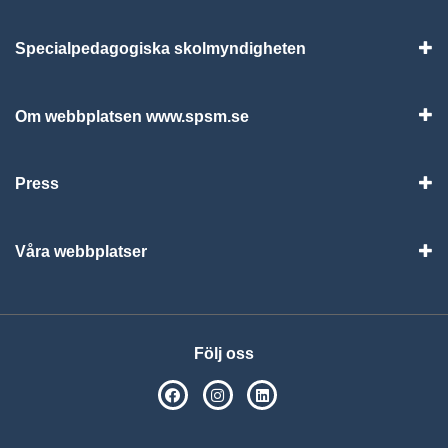
Specialpedagogiska skolmyndigheten
Vis
Om webbplatsen www.spsm.se
Vis
Press
Visa
Våra webbplatser
Visa
Följ oss
SPSM på Facebook
SPSM på Instagram
Följ oss på Linkedin