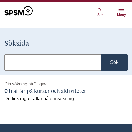
Sök
Meny
Söksida
Sök
Din sökning på
" "
gav
0 träffar på kurser och aktiviteter
Du fick inga träffar på din sökning.