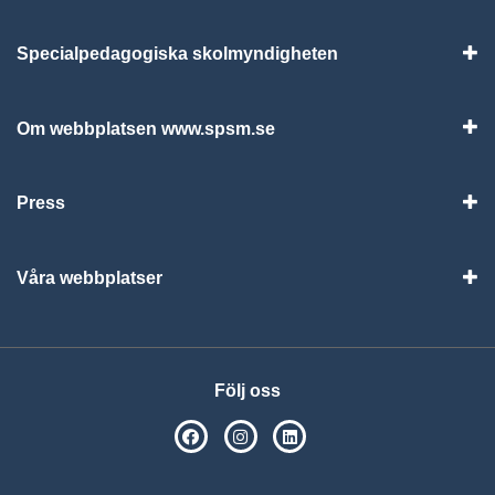
Specialpedagogiska skolmyndigheten
Vis
Om webbplatsen www.spsm.se
Vis
Press
Visa
Våra webbplatser
Visa
Följ oss
SPSM på Facebook
SPSM på Instagram
Följ oss på Linkedin