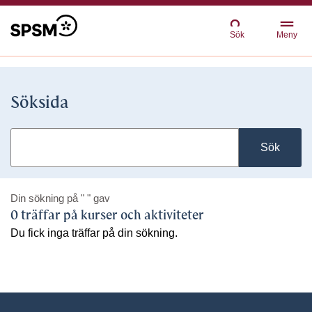
Sök
Meny
Söksida
Sök
Din sökning på
" "
gav
0 träffar på kurser och aktiviteter
Du fick inga träffar på din sökning.