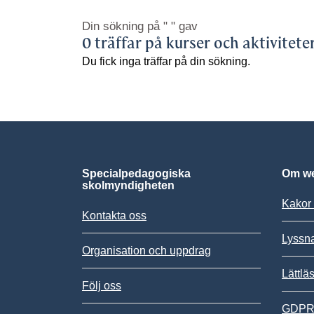
Din sökning på
" "
gav
0 träffar på kurser och aktivitete
Du fick inga träffar på din sökning.
Specialpedagogiska
Om we
skolmyndigheten
Kakor 
Kontakta oss
Lyssn
Organisation och uppdrag
Lättlä
Följ oss
GDPR,