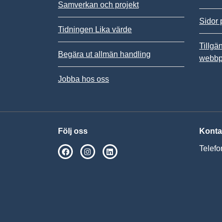
Samverkan och projekt
Sidor 
Tidningen Lika värde
Tillgä
Begära ut allmän handling
webbp
Jobba hos oss
Följ oss
Konta
Telefo
SPSM på Facebook
SPSM på Instagram
Följ oss på Linkedin