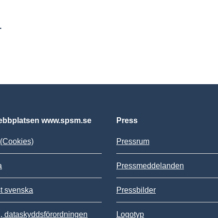
r
bbplatsen www.spsm.se
Press
(Cookies)
Pressrum
a
Pressmeddelanden
st svenska
Pressbilder
 dataskyddsförordningen
Logotyp