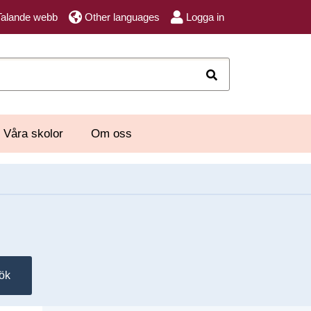
Talande webb
Other languages
Logga in
Sök
Våra skolor
Om oss
ök