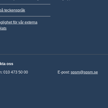
på teckenspråk
nglighet för vår externa
lats
kta oss
n: 010 473 50 00
E-post:
spsm@spsm.se