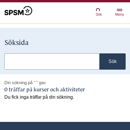
Sök
Meny
Söksida
Sök
Din sökning på
" "
gav
0 träffar på kurser och aktiviteter
Du fick inga träffar på din sökning.