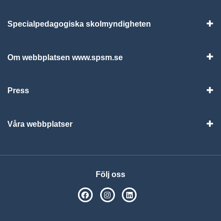
Specialpedagogiska skolmyndigheten
Vis
Om webbplatsen www.spsm.se
Vis
Press
Visa
Våra webbplatser
Visa
Följ oss
SPSM på Facebook
SPSM på Instagram
Följ oss på Linkedin