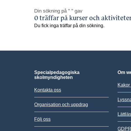
Din sökning på
" "
gav
0 träffar på kurser och aktivitete
Du fick inga träffar på din sökning.
Specialpedagogiska
Om we
skolmyndigheten
Kakor 
Kontakta oss
Lyssn
Organisation och uppdrag
Lättlä
Följ oss
GDPR,