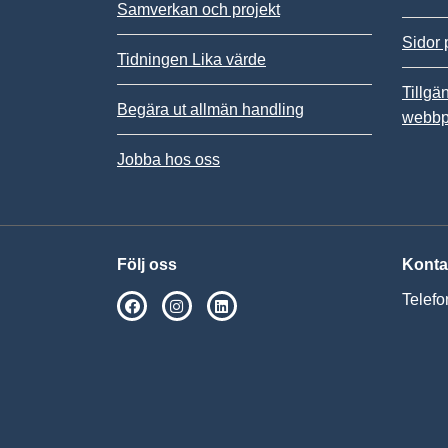
Samverkan och projekt
Sidor 
Tidningen Lika värde
Tillgä
Begära ut allmän handling
webbp
Jobba hos oss
Följ oss
Konta
Telefo
SPSM på Facebook
SPSM på Instagram
Följ oss på Linkedin