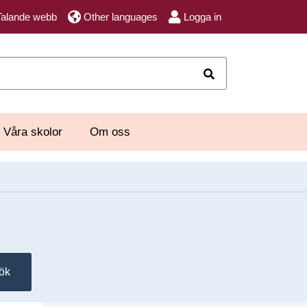
Talande webb
Other languages
Logga in
Sök
Våra skolor
Om oss
ök