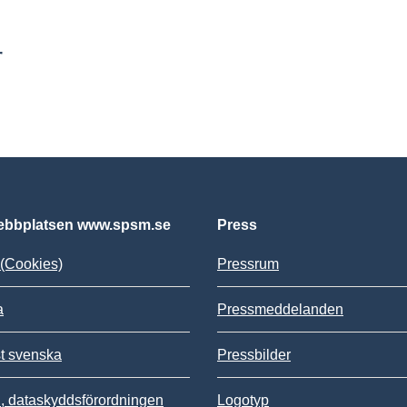
r
bbplatsen www.spsm.se
Press
(Cookies)
Pressrum
a
Pressmeddelanden
st svenska
Pressbilder
 dataskyddsförordningen
Logotyp