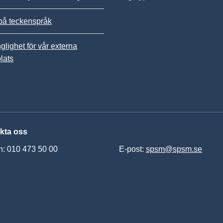
på teckenspråk
nglighet för vår externa
lats
kta oss
n: 010 473 50 00
E-post:
spsm@spsm.se