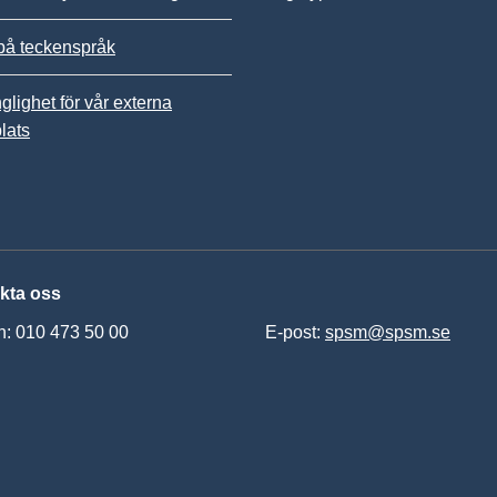
på teckenspråk
nglighet för vår externa
lats
kta oss
n: 010 473 50 00
E-post:
spsm@spsm.se