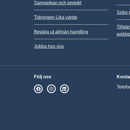
Samverkan och projekt
Sidor 
Tidningen Lika värde
Tillgä
Begära ut allmän handling
webbp
Jobba hos oss
Följ oss
Konta
Telefo
SPSM på Facebook
SPSM på Instagram
Följ oss på Linkedin