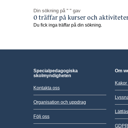
Din sökning på
" "
gav
0 träffar på kurser och aktivitete
Du fick inga träffar på din sökning.
Specialpedagogiska
Om we
skolmyndigheten
Kakor 
Kontakta oss
Lyssn
Organisation och uppdrag
Lättlä
Följ oss
GDPR,