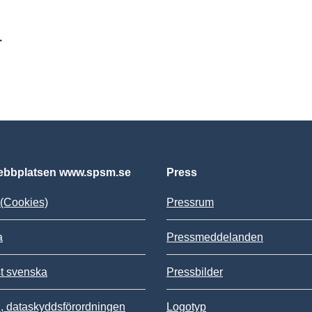
r
bbplatsen www.spsm.se
Press
(Cookies)
Pressrum
a
Pressmeddelanden
st svenska
Pressbilder
 dataskyddsförordningen
Logotyp