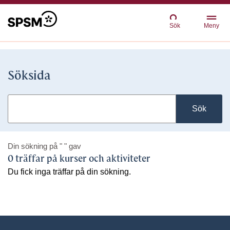
Sök
Meny
Söksida
Sök
Din sökning på
" "
gav
0 träffar på kurser och aktiviteter
Du fick inga träffar på din sökning.