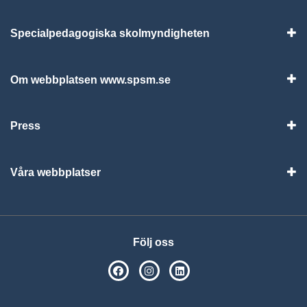
Specialpedagogiska skolmyndigheten
Vis
Om webbplatsen www.spsm.se
Vis
Press
Visa
Våra webbplatser
Visa
Följ oss
SPSM på Facebook
SPSM på Instagram
Följ oss på Linkedin