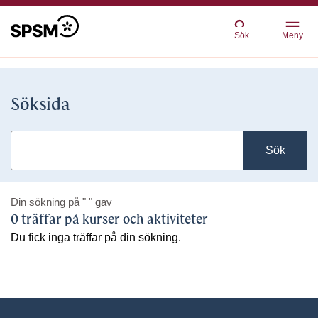
Sök
Meny
Söksida
Sök
Din sökning på
" "
gav
0 träffar på kurser och aktiviteter
Du fick inga träffar på din sökning.