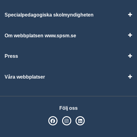
Specialpedagogiska skolmyndigheten
Vis
Om webbplatsen www.spsm.se
Vis
Press
Visa
Våra webbplatser
Visa
Följ oss
SPSM på Facebook
SPSM på Instagram
Följ oss på Linkedin