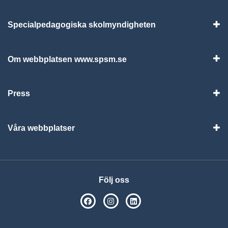
Specialpedagogiska skolmyndigheten
Vis
Om webbplatsen www.spsm.se
Vis
Press
Visa
Våra webbplatser
Visa
Följ oss
SPSM på Facebook
SPSM på Instagram
Följ oss på Linkedin