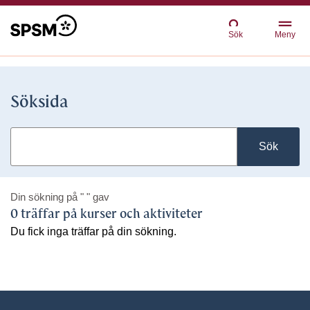
Sök
Meny
Söksida
Sök
Din sökning på
" "
gav
0 träffar på kurser och aktiviteter
Du fick inga träffar på din sökning.