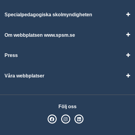
Specialpedagogiska skolmyndigheten
Vis
Om webbplatsen www.spsm.se
Vis
Press
Visa
Våra webbplatser
Visa
Följ oss
SPSM på Facebook
SPSM på Instagram
Följ oss på Linkedin