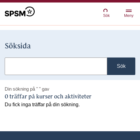
Sök
Meny
Söksida
Sök
Din sökning på
" "
gav
0 träffar på kurser och aktiviteter
Du fick inga träffar på din sökning.