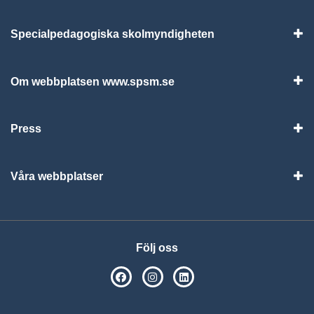
Specialpedagogiska skolmyndigheten
Vis
Om webbplatsen www.spsm.se
Vis
Press
Visa
Våra webbplatser
Visa
Följ oss
SPSM på Facebook
SPSM på Instagram
Följ oss på Linkedin