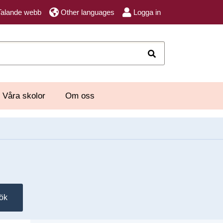
Talande webb
Other languages
Logga in
Sök
Våra skolor
Om oss
ök