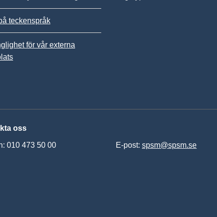
på teckenspråk
nglighet för vår externa
lats
kta oss
n: 010 473 50 00
E-post:
spsm@spsm.se