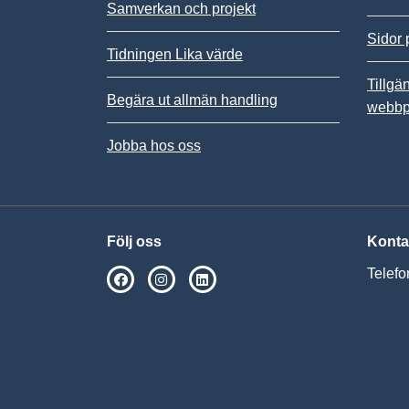
Samverkan och projekt
Sidor 
Tidningen Lika värde
Tillgä
Begära ut allmän handling
webbp
Jobba hos oss
Följ oss
Konta
Telefo
SPSM på Facebook
SPSM på Instagram
Följ oss på Linkedin