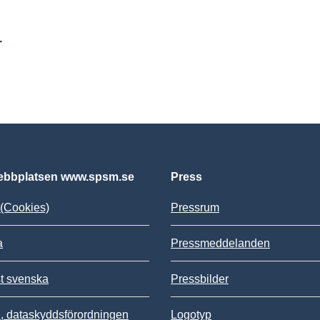
r
bbplatsen www.spsm.se
Press
(Cookies)
Pressrum
a
Pressmeddelanden
st svenska
Pressbilder
 dataskyddsförordningen
Logotyp