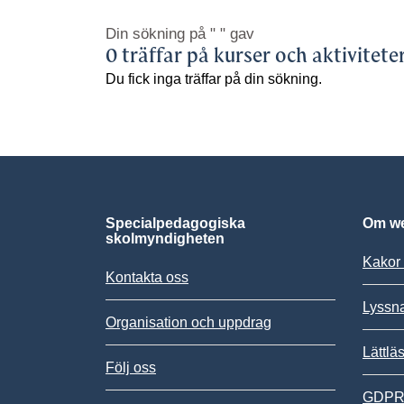
Din sökning på
" "
gav
0 träffar på kurser och aktivitete
Du fick inga träffar på din sökning.
Specialpedagogiska
Om we
skolmyndigheten
Kakor 
Kontakta oss
Lyssn
Organisation och uppdrag
Lättlä
Följ oss
GDPR,