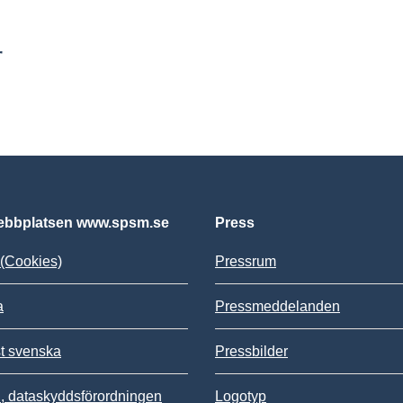
r
bbplatsen www.spsm.se
Press
(Cookies)
Pressrum
a
Pressmeddelanden
st svenska
Pressbilder
 dataskyddsförordningen
Logotyp