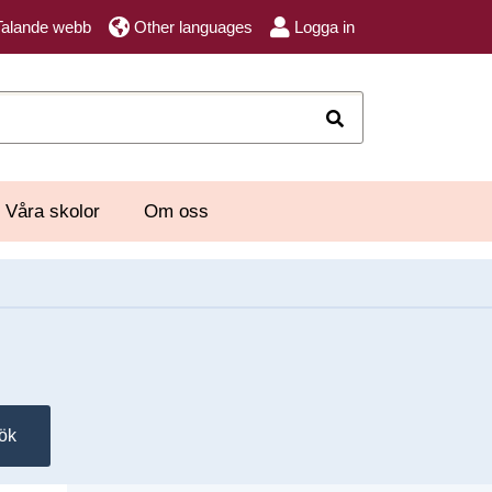
Talande webb
Other languages
Logga in
Sök
Våra skolor
Om oss
ök