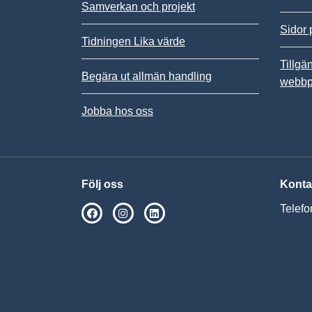
Samverkan och projekt
Sidor 
Tidningen Lika värde
Tillgä
Begära ut allmän handling
webbp
Jobba hos oss
Följ oss
Konta
Telefo
SPSM på Facebook
SPSM på Instagram
Följ oss på Linkedin