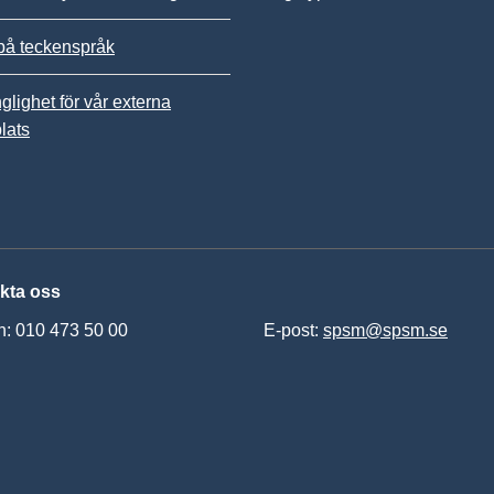
på teckenspråk
nglighet för vår externa
lats
kta oss
n: 010 473 50 00
E-post:
spsm@spsm.se