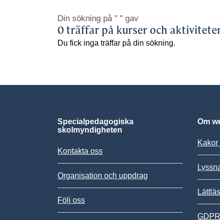
Din sökning på
" "
gav
0 träffar på kurser och aktivitete
Du fick inga träffar på din sökning.
Specialpedagogiska
Om we
skolmyndigheten
Kakor 
Kontakta oss
Lyssn
Organisation och uppdrag
Lättlä
Följ oss
GDPR,