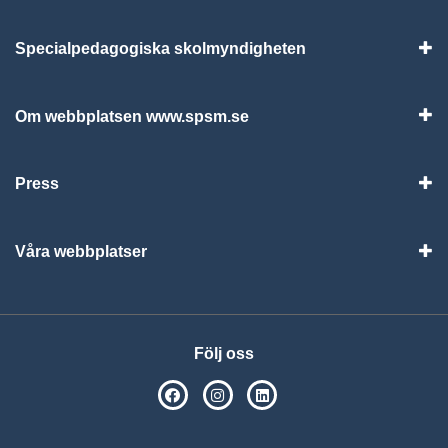
Specialpedagogiska skolmyndigheten
Vis
Om webbplatsen www.spsm.se
Vis
Press
Visa
Våra webbplatser
Visa
Följ oss
SPSM på Facebook
SPSM på Instagram
Följ oss på Linkedin