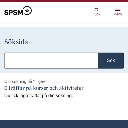
Sök
Meny
Söksida
Sök
Din sökning på
" "
gav
0 träffar på kurser och aktiviteter
Du fick inga träffar på din sökning.