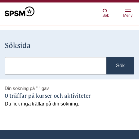
Sök
Meny
Söksida
Sök
Din sökning på
" "
gav
0 träffar på kurser och aktiviteter
Du fick inga träffar på din sökning.