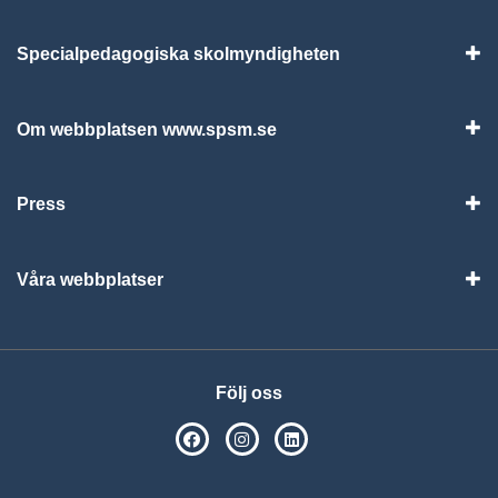
Specialpedagogiska skolmyndigheten
Vis
Om webbplatsen www.spsm.se
Vis
Press
Visa
Våra webbplatser
Visa
Följ oss
SPSM på Facebook
SPSM på Instagram
Följ oss på Linkedin