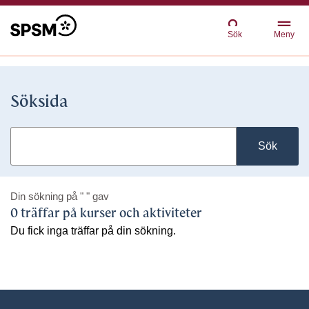
Sök
Meny
Söksida
Sök
Din sökning på
" "
gav
0 träffar på kurser och aktiviteter
Du fick inga träffar på din sökning.