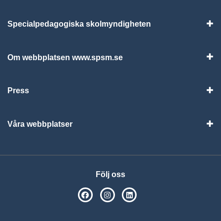
Specialpedagogiska skolmyndigheten
Vis
Om webbplatsen www.spsm.se
Vis
Press
Visa
Våra webbplatser
Visa
Följ oss
SPSM på Facebook
SPSM på Instagram
Följ oss på Linkedin