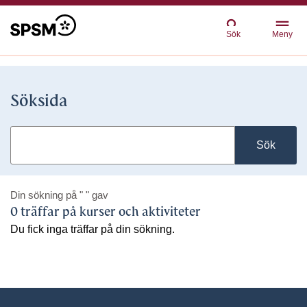
Sök
Meny
Söksida
Sök
Din sökning på
" "
gav
0 träffar på kurser och aktiviteter
Du fick inga träffar på din sökning.