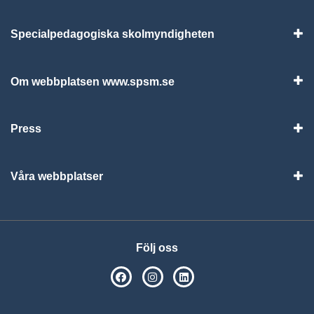
Specialpedagogiska skolmyndigheten
Vis
Om webbplatsen www.spsm.se
Vis
Press
Visa
Våra webbplatser
Visa
Följ oss
SPSM på Facebook
SPSM på Instagram
Följ oss på Linkedin