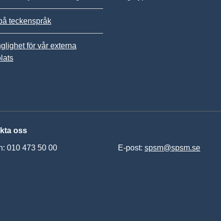
på teckenspråk
nglighet för vår externa
lats
kta oss
n: 010 473 50 00
E-post:
spsm@spsm.se