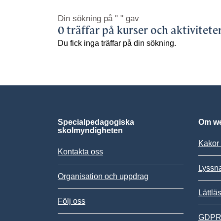
Din sökning på
" "
gav
0 träffar på kurser och aktivitete
Du fick inga träffar på din sökning.
Specialpedagogiska
Om we
skolmyndigheten
Kakor 
Kontakta oss
Lyssn
Organisation och uppdrag
Lättlä
Följ oss
GDPR,