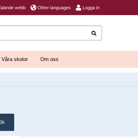
Talande webb
Other languages
Logga in
Sök
Våra skolor
Om oss
ök