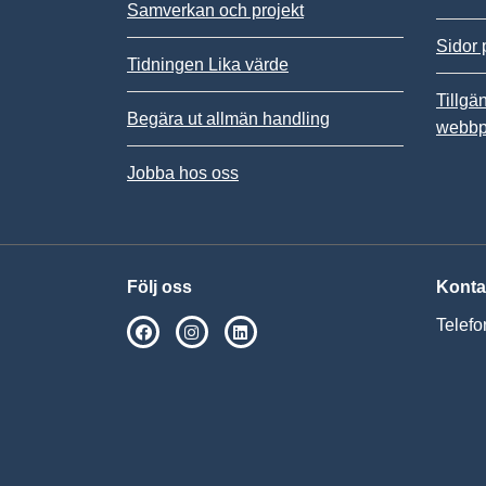
Samverkan och projekt
Sidor 
Tidningen Lika värde
Tillgä
Begära ut allmän handling
webbp
Jobba hos oss
Följ oss
Konta
Telefo
SPSM på Facebook
SPSM på Instagram
Följ oss på Linkedin