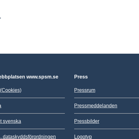
r
bbplatsen www.spsm.se
Press
(Cookies)
Pressrum
a
Pressmeddelanden
st svenska
Pressbilder
 dataskyddsförordningen
Logotyp