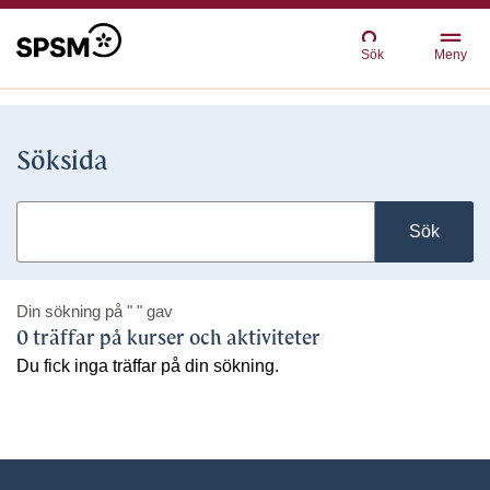
Sök
Meny
Söksida
Sök
Din sökning på
" "
gav
0 träffar på kurser och aktiviteter
Du fick inga träffar på din sökning.