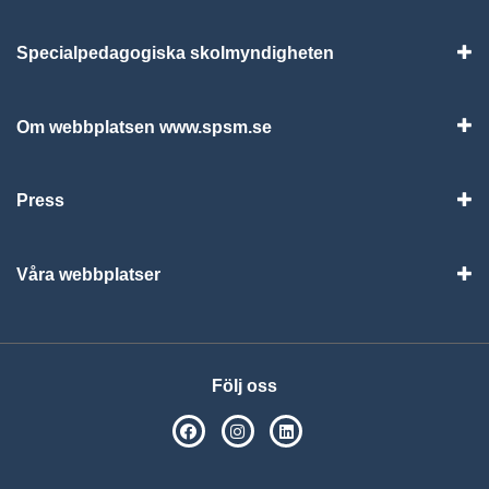
Specialpedagogiska skolmyndigheten
Vis
Om webbplatsen www.spsm.se
Vis
Press
Visa
Våra webbplatser
Visa
Följ oss
SPSM på Facebook
SPSM på Instagram
Följ oss på Linkedin