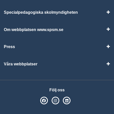
Specialpedagogiska skolmyndigheten
Vis
Om webbplatsen www.spsm.se
Vis
Press
Visa
Våra webbplatser
Visa
Följ oss
SPSM på Facebook
SPSM på Instagram
Följ oss på Linkedin