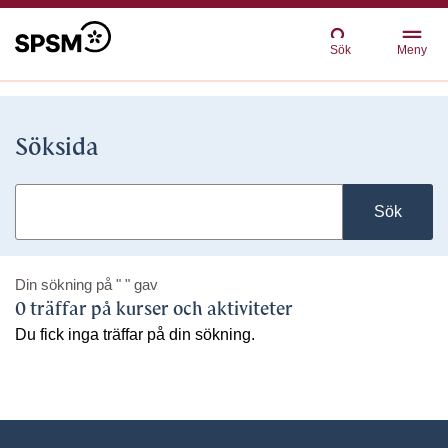
Sök
Meny
Söksida
Sök
Din sökning på
" "
gav
0 träffar på kurser och aktiviteter
Du fick inga träffar på din sökning.