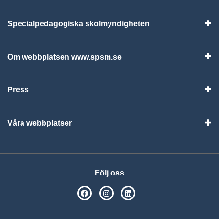
Specialpedagogiska skolmyndigheten
Vis
Om webbplatsen www.spsm.se
Vis
Press
Visa
Våra webbplatser
Visa
Följ oss
SPSM på Facebook
SPSM på Instagram
Följ oss på Linkedin