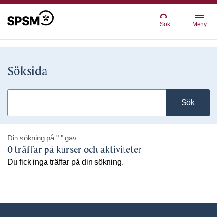
Sök
Meny
Söksida
Sök
Din sökning på
" "
gav
0 träffar på kurser och aktiviteter
Du fick inga träffar på din sökning.