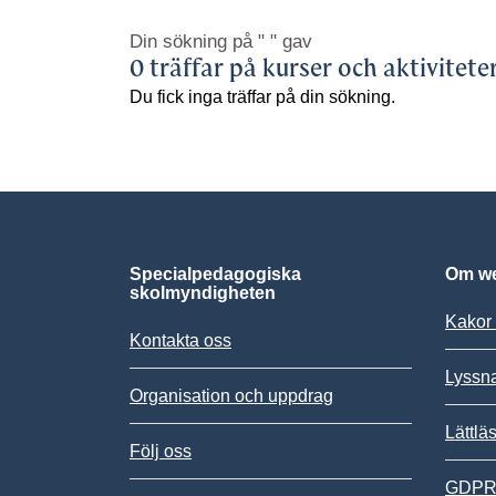
Din sökning på
" "
gav
0 träffar på kurser och aktivitete
Du fick inga träffar på din sökning.
Specialpedagogiska
Om we
skolmyndigheten
Kakor 
Kontakta oss
Lyssn
Organisation och uppdrag
Lättlä
Följ oss
GDPR,