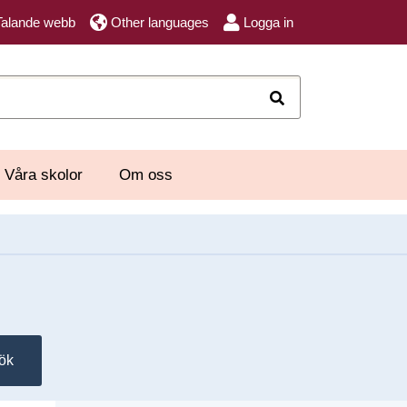
Talande webb
Other languages
Logga in
Sök
Våra skolor
Om oss
ök