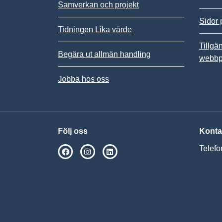
Samverkan och projekt
Sidor 
Tidningen Lika värde
Tillgä
Begära ut allmän handling
webbp
Jobba hos oss
Följ oss
Konta
Telefo
SPSM på Facebook
SPSM på Instagram
Följ oss på Linkedin