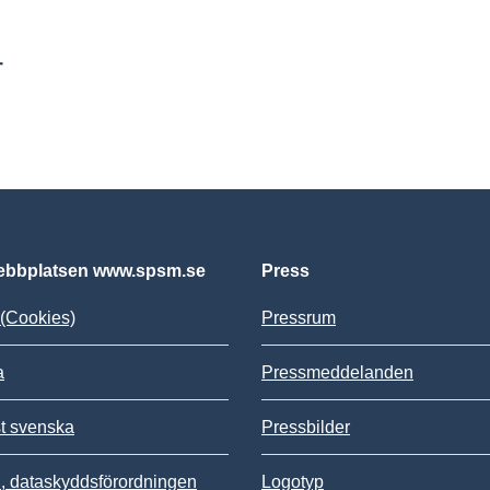
r
bbplatsen www.spsm.se
Press
(Cookies)
Pressrum
a
Pressmeddelanden
st svenska
Pressbilder
 dataskyddsförordningen
Logotyp