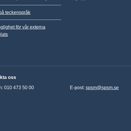
på teckenspråk
nglighet för vår externa
lats
kta oss
n: 010 473 50 00
E-post:
spsm@spsm.se