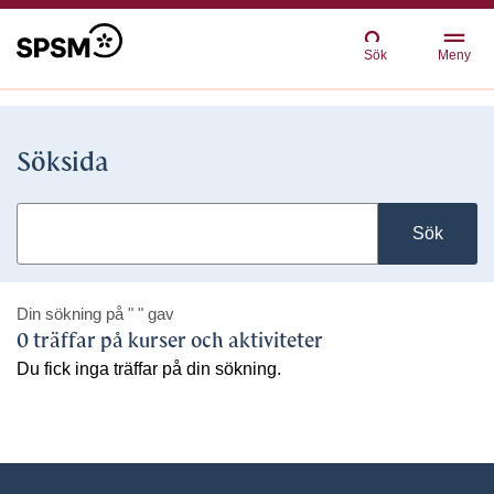
Sök
Meny
Söksida
Sök
Din sökning på
" "
gav
0 träffar på kurser och aktiviteter
Du fick inga träffar på din sökning.