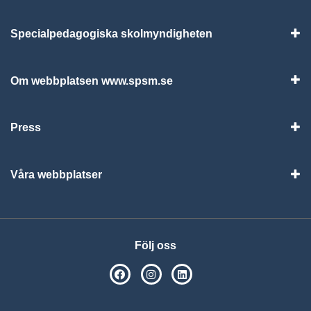
Specialpedagogiska skolmyndigheten
Vis
Om webbplatsen www.spsm.se
Vis
Press
Visa
Våra webbplatser
Visa
Följ oss
SPSM på Facebook
SPSM på Instagram
Följ oss på Linkedin