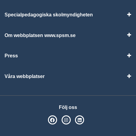
Specialpedagogiska skolmyndigheten
Vis
Om webbplatsen www.spsm.se
Vis
Press
Visa
Våra webbplatser
Visa
Följ oss
SPSM på Facebook
SPSM på Instagram
Följ oss på Linkedin