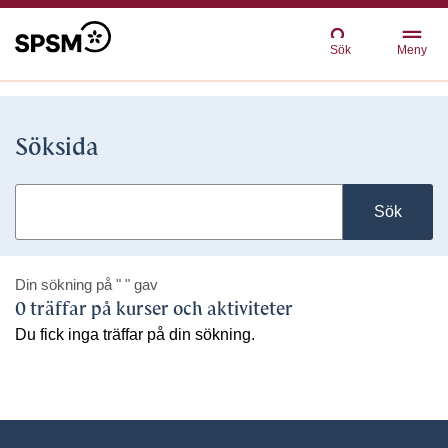
Sök
Meny
Söksida
Sök
Din sökning på
" "
gav
0 träffar på kurser och aktiviteter
Du fick inga träffar på din sökning.