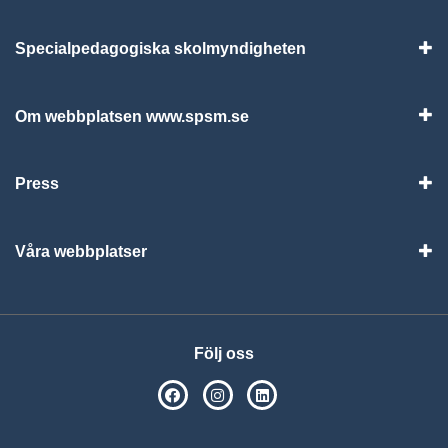
Specialpedagogiska skolmyndigheten
Vis
Om webbplatsen www.spsm.se
Vis
Press
Visa
Våra webbplatser
Visa
Följ oss
SPSM på Facebook
SPSM på Instagram
Följ oss på Linkedin