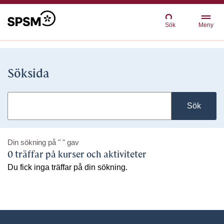
Sök
Meny
Söksida
Sök
Din sökning på
" "
gav
0 träffar på kurser och aktiviteter
Du fick inga träffar på din sökning.