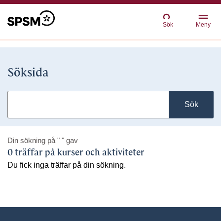
Sök
Meny
Söksida
Sök
Din sökning på
" "
gav
0 träffar på kurser och aktiviteter
Du fick inga träffar på din sökning.