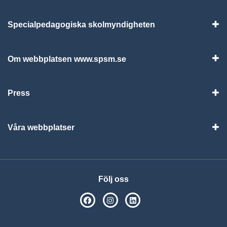
Specialpedagogiska skolmyndigheten
Vis
Om webbplatsen www.spsm.se
Vis
Press
Visa
Våra webbplatser
Visa
Följ oss
SPSM på Facebook
SPSM på Instagram
Följ oss på Linkedin