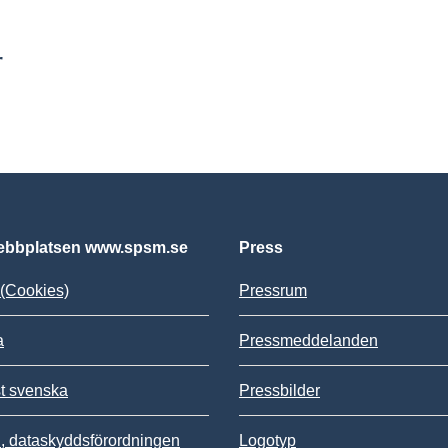
r
bbplatsen www.spsm.se
Press
(Cookies)
Pressrum
a
Pressmeddelanden
st svenska
Pressbilder
 dataskyddsförordningen
Logotyp