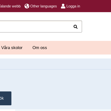
Talande webb
Other languages
Logga in
Sök
Våra skolor
Om oss
ök