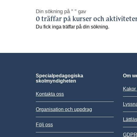
Din sökning på
" "
gav
0 träffar på kurser och aktivitete
Du fick inga träffar på din sökning.
Specialpedagogiska
Om we
skolmyndigheten
Kakor 
Kontakta oss
Lyssn
Organisation och uppdrag
Lättlä
Följ oss
GDPR,