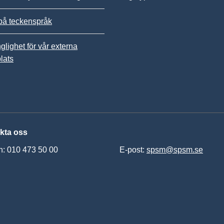
på teckenspråk
nglighet för vår externa
lats
kta oss
n: 010 473 50 00
E-post:
spsm@spsm.se