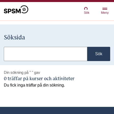
Sök
Meny
Söksida
Sök
Din sökning på
" "
gav
0 träffar på kurser och aktiviteter
Du fick inga träffar på din sökning.