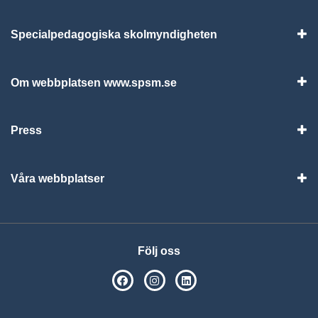
Specialpedagogiska skolmyndigheten
Vis
Om webbplatsen www.spsm.se
Vis
Press
Visa
Våra webbplatser
Visa
Följ oss
SPSM på Facebook
SPSM på Instagram
Följ oss på Linkedin