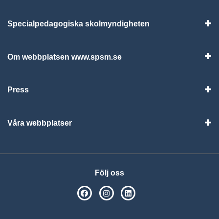
Specialpedagogiska skolmyndigheten
Vis
Om webbplatsen www.spsm.se
Vis
Press
Visa
Våra webbplatser
Visa
Följ oss
SPSM på Facebook
SPSM på Instagram
Följ oss på Linkedin