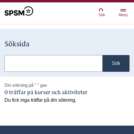
Sök
Meny
Söksida
Sök
Din sökning på
" "
gav
0 träffar på kurser och aktiviteter
Du fick inga träffar på din sökning.