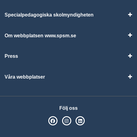
Specialpedagogiska skolmyndigheten
Vis
Om webbplatsen www.spsm.se
Vis
Press
Visa
Våra webbplatser
Visa
Följ oss
SPSM på Facebook
SPSM på Instagram
Följ oss på Linkedin