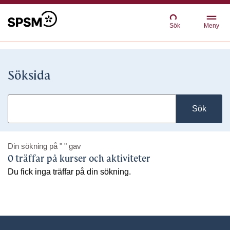
Sök
Meny
Söksida
Sök
Din sökning på
" "
gav
0 träffar på kurser och aktiviteter
Du fick inga träffar på din sökning.