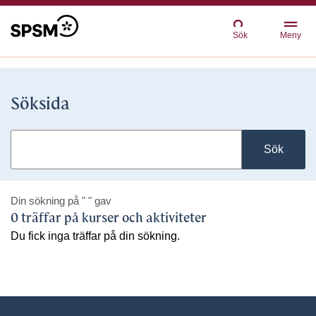
Sök
Meny
Söksida
Sök
Din sökning på
" "
gav
0 träffar på kurser och aktiviteter
Du fick inga träffar på din sökning.