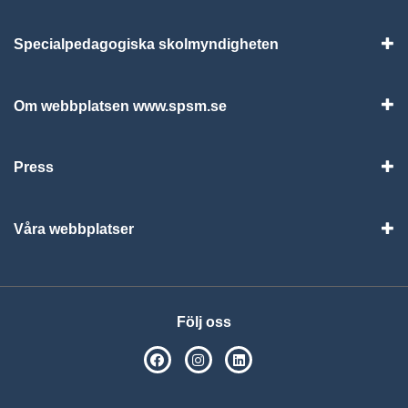
Specialpedagogiska skolmyndigheten
Vis
Om webbplatsen www.spsm.se
Vis
Press
Visa
Våra webbplatser
Visa
Följ oss
SPSM på Facebook
SPSM på Instagram
Följ oss på Linkedin