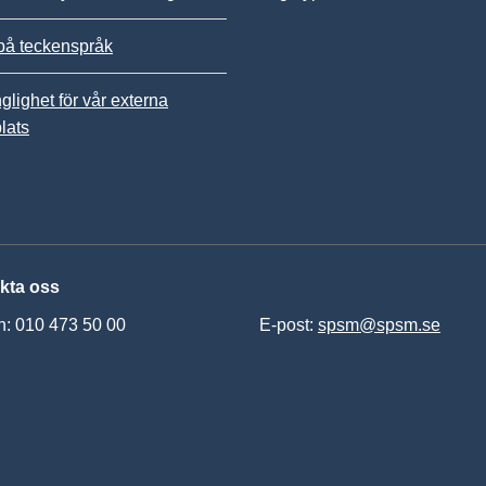
på teckenspråk
nglighet för vår externa
lats
kta oss
n: 010 473 50 00
E-post:
spsm@spsm.se