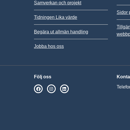
Samverkan och projekt
Sidor 
Tidningen Lika värde
Tillgä
Begära ut allmän handling
webbp
Jobba hos oss
Följ oss
Konta
Telefo
SPSM på Facebook
SPSM på Instagram
Följ oss på Linkedin