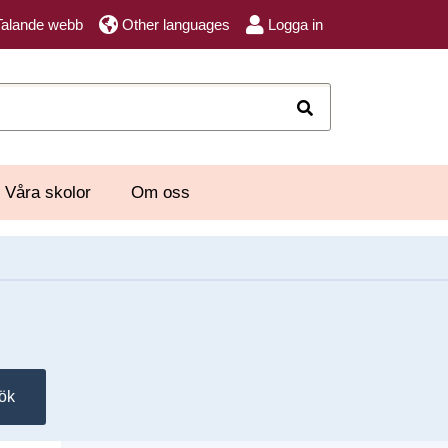
Talande webb
Other languages
Logga in
Sök
Våra skolor
Om oss
ök