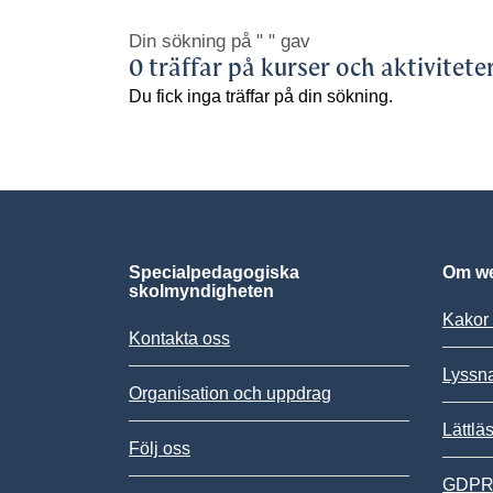
Din sökning på
" "
gav
0 träffar på kurser och aktivitete
Du fick inga träffar på din sökning.
Specialpedagogiska
Om we
skolmyndigheten
Kakor 
Kontakta oss
Lyssn
Organisation och uppdrag
Lättlä
Följ oss
GDPR,