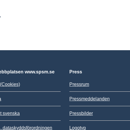
r
bbplatsen www.spsm.se
Press
(Cookies)
Pressrum
a
Pressmeddelanden
st svenska
Pressbilder
 dataskyddsförordningen
Logotyp