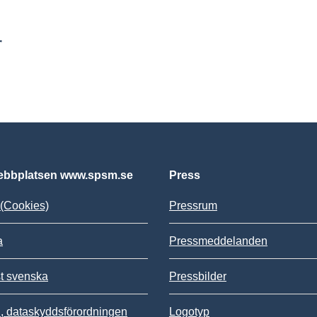
r
bbplatsen www.spsm.se
Press
(Cookies)
Pressrum
a
Pressmeddelanden
st svenska
Pressbilder
 dataskyddsförordningen
Logotyp