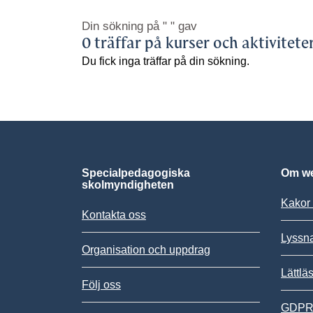
Din sökning på
" "
gav
0 träffar på kurser och aktivitete
Du fick inga träffar på din sökning.
Specialpedagogiska
Om we
skolmyndigheten
Kakor 
Kontakta oss
Lyssn
Organisation och uppdrag
Lättlä
Följ oss
GDPR,