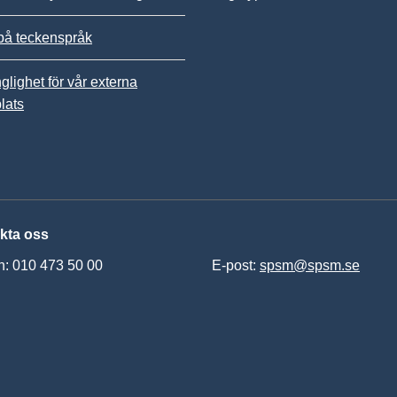
på teckenspråk
nglighet för vår externa
lats
kta oss
n: 010 473 50 00
E-post:
spsm@spsm.se