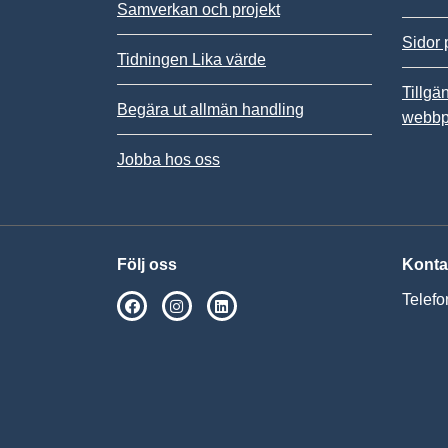
Samverkan och projekt
Sidor 
Tidningen Lika värde
Tillgä
Begära ut allmän handling
webbp
Jobba hos oss
Följ oss
Konta
Telefo
SPSM på Facebook
SPSM på Instagram
Följ oss på Linkedin