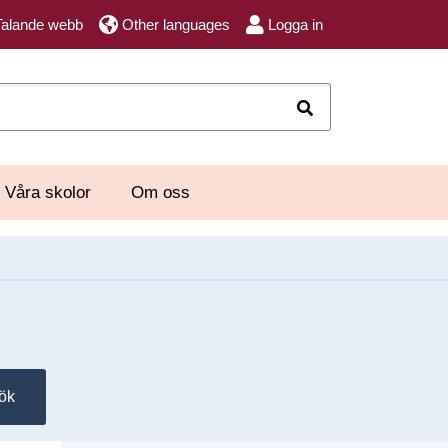
Talande webb
Other languages
Logga in
Sök
Våra skolor
Om oss
ök