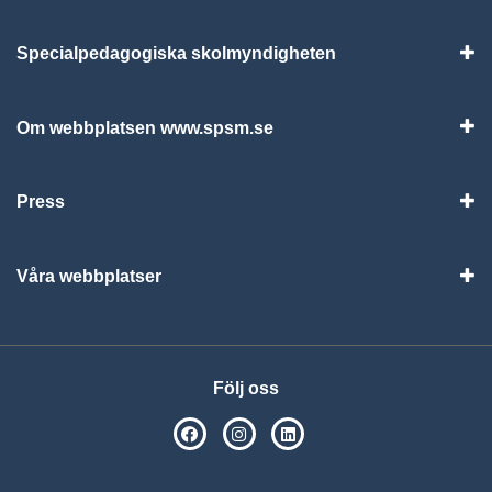
Specialpedagogiska skolmyndigheten
Vis
Om webbplatsen www.spsm.se
Vis
Press
Visa
Våra webbplatser
Visa
Följ oss
SPSM på Facebook
SPSM på Instagram
Följ oss på Linkedin