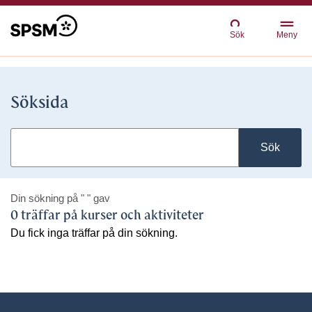
Sök
Meny
Söksida
Sök
Din sökning på
" "
gav
0 träffar på kurser och aktiviteter
Du fick inga träffar på din sökning.