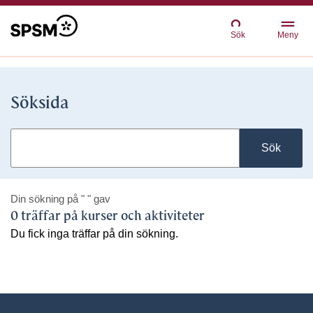
Sök
Meny
Söksida
Sök
Din sökning på
" "
gav
0 träffar på kurser och aktiviteter
Du fick inga träffar på din sökning.