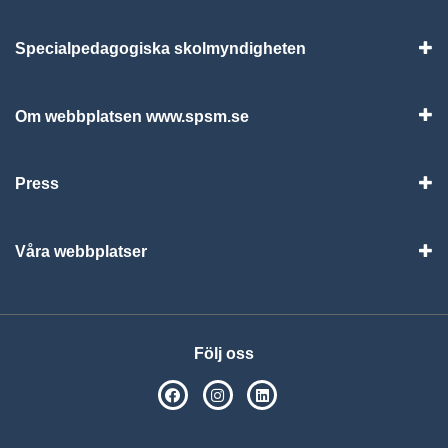
Specialpedagogiska skolmyndigheten
Vis
Om webbplatsen www.spsm.se
Vis
Press
Visa
Våra webbplatser
Visa
Följ oss
SPSM på Facebook
SPSM på Instagram
Följ oss på Linkedin