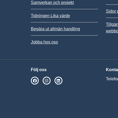
Samverkan och projekt
Sidor 
Tidningen Lika värde
Tillgä
Begära ut allmän handling
webbp
Jobba hos oss
Följ oss
Konta
Telefo
SPSM på Facebook
SPSM på Instagram
Följ oss på Linkedin