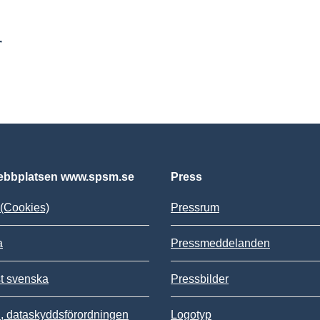
r
bbplatsen www.spsm.se
Press
(Cookies)
Pressrum
a
Pressmeddelanden
st svenska
Pressbilder
 dataskyddsförordningen
Logotyp