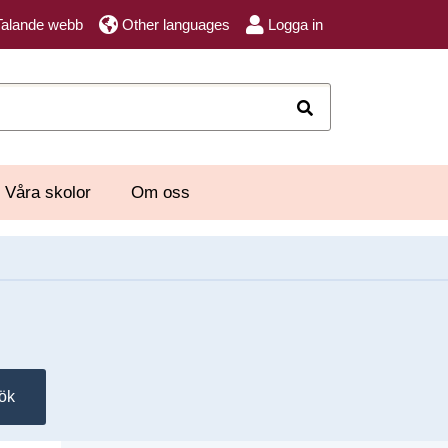
Talande webb
Other languages
Logga in
Sök
Våra skolor
Om oss
ök