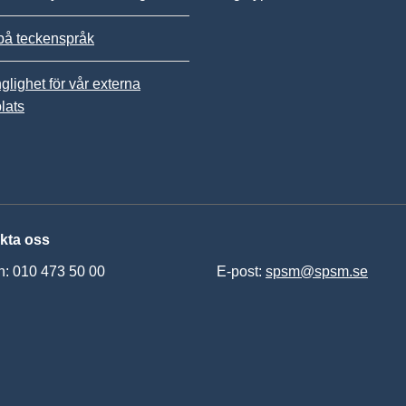
på teckenspråk
nglighet för vår externa
lats
kta oss
n: 010 473 50 00
E-post:
spsm@spsm.se