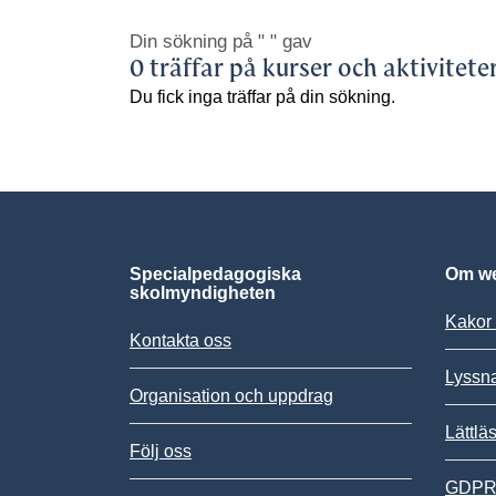
Din sökning på
" "
gav
0 träffar på kurser och aktivitete
Du fick inga träffar på din sökning.
Specialpedagogiska
Om we
skolmyndigheten
Kakor 
Kontakta oss
Lyssn
Organisation och uppdrag
Lättlä
Följ oss
GDPR,