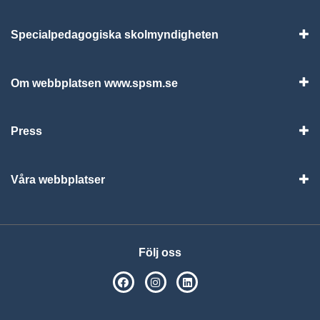
Specialpedagogiska skolmyndigheten
Vis
Om webbplatsen www.spsm.se
Vis
Press
Visa
Våra webbplatser
Visa
Följ oss
SPSM på Facebook
SPSM på Instagram
Följ oss på Linkedin