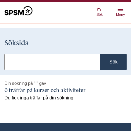
Sök
Meny
Söksida
Sök
Din sökning på
" "
gav
0 träffar på kurser och aktiviteter
Du fick inga träffar på din sökning.